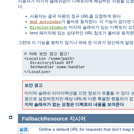
사용자가 마지막 슬래쉬없이 디렉토리에 해당하는 자원을 요청
다.
사용자는 결국 자원의 정규 URL을 요청하게 된다
가 올바로 동작한다. 이 기능이 없다면 
mod_autoindex
는 마지막 슬래쉬가 있는 디렉토리 요
DirectoryIndex
html 페이지에 있는 상대적인 URL 참조가 올바로 동작한
그런데 이 기능을 원하지 않거
나
위에 든 이유가 당신에게 알맞
# 아래 보안 경고 참고!
<Location /some/path>
DirectorySlash Off
SetHandler some-handler
</Location>
보안 경고
마지막 슬래쉬 리다이렉션을 끄면 정보가 유출될 수 있다. (
원으로 설정하였지만 해당 URL에 다른 특별한 핸들러가 없
지막 슬래쉬가 없는 요청은 디렉토리 내용을 보여준다
.
FallbackResource
지시어
설명:
Define a default URL for requests that don't map to