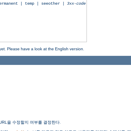
permanent | temp | seeother |
3xx-code
yet. Please have a look at the English version.
URL을 수정할지 여부를 결정한다.