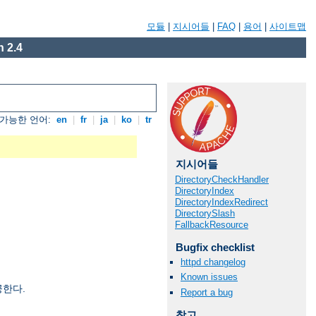
모듈
|
지시어들
|
FAQ
|
용어
|
사이트맵
 2.4
가능한 언어:
en
|
fr
|
ja
|
ko
|
tr
지시어들
DirectoryCheckHandler
DirectoryIndex
DirectoryIndexRedirect
DirectorySlash
FallbackResource
Bugfix checklist
httpd changelog
Known issues
공한다.
Report a bug
참고