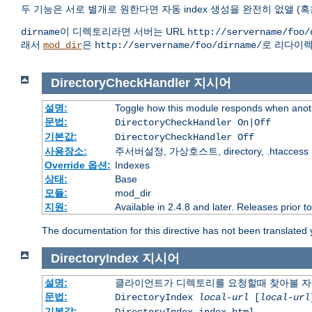
두 기능은 서로 별개로 원한다면 자동 index 생성을 완전히 없앨 (혹
이 디렉토리라면 서버는 URL
dirname
http://servername/foo/
래서
은
로 리다이렉
mod_dir
http://servername/foo/dirname/
DirectoryCheckHandler
지시어
설명:
Toggle how this module responds when anoth
문법:
DirectoryCheckHandler On|Off
기본값:
DirectoryCheckHandler Off
사용장소:
주서버설정, 가상호스트, directory, .htaccess
Override 옵션:
Indexes
상태:
Base
모듈:
mod_dir
지원:
Available in 2.4.8 and later. Releases prior t
The documentation for this directive has not been translated 
DirectoryIndex
지시어
설명:
클라이언트가 디렉토리를 요청할때 찾아볼 자
문법:
DirectoryIndex
local-url
[
local-url
기본값: