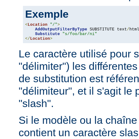
Exemple
<
Location
"/"
>
AddOutputFilterByType
 SUBSTITUTE text
/
html
Substitute
"s/foo/bar/ni"
</
Location
>
Le caractère utilisé pour 
"délimiter") les différentes
de substitution est référ
"délimiteur", et il s'agit l
"slash".
Si le modèle ou la chaîne 
contient un caractère slash 