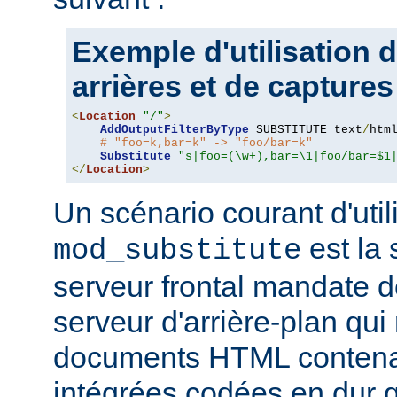
Exemple d'utilisation 
arrières et de captures
<
Location
"/"
>
AddOutputFilterByType
 SUBSTITUTE text
/
html
# "foo=k,bar=k" -> "foo/bar=k"
Substitute
"s|foo=(\w+),bar=\1|foo/bar=$1
</
Location
>
Un scénario courant d'util
est la 
mod_substitute
serveur frontal mandate 
serveur d'arrière-plan qui
documents HTML conten
intégrées codées en dur q