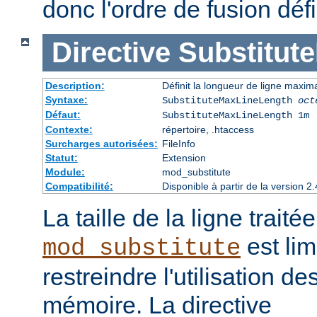
donc l'ordre de fusion défi
Directive
Substitut
Description:
Définit la longueur de ligne maxim
Syntaxe:
SubstituteMaxLineLength
oct
Défaut:
SubstituteMaxLineLength 1m
Contexte:
répertoire, .htaccess
Surcharges autorisées:
FileInfo
Statut:
Extension
Module:
mod_substitute
Compatibilité:
Disponible à partir de la version
La taille de la ligne traité
est lim
mod_substitute
restreindre l'utilisation d
mémoire. La directive