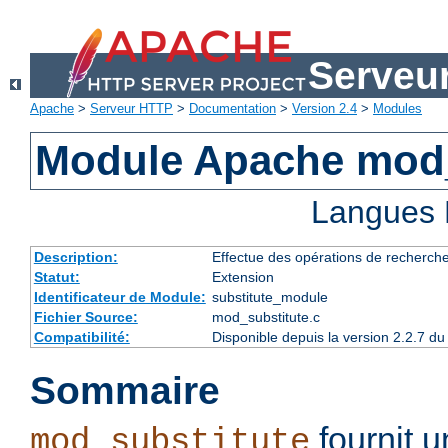
Serveu
Apache
>
Serveur HTTP
>
Documentation
>
Version 2.4
>
Modules
Module Apache mod_
Langues 
Description:
Effectue des opérations de recherch
Statut:
Extension
Identificateur de Module:
substitute_module
Fichier Source:
mod_substitute.c
Compatibilité:
Disponible depuis la version 2.2.7 
Sommaire
fournit 
mod_substitute