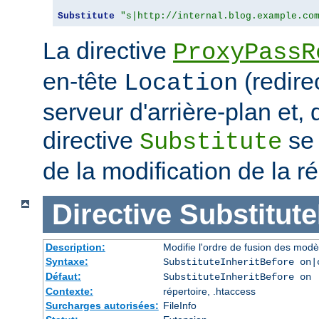
Substitute
"s|http://internal.blog.example.co
La directive
ProxyPassR
en-tête
(redire
Location
serveur d'arrière-plan et,
directive
se 
Substitute
de la modification de la
Directive
Substitute
Description:
Modifie l'ordre de fusion des modè
Syntaxe:
SubstituteInheritBefore on|
Défaut:
SubstituteInheritBefore on
Contexte:
répertoire, .htaccess
Surcharges autorisées:
FileInfo