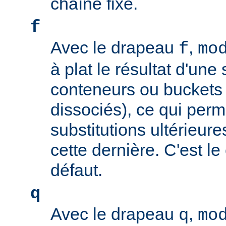
chaîne fixe.
f
Avec le drapeau
,
f
mo
à plat le résultat d'une 
conteneurs ou buckets
dissociés), ce qui perm
substitutions ultérieure
cette dernière. C'est l
défaut.
q
Avec le drapeau
,
q
mo