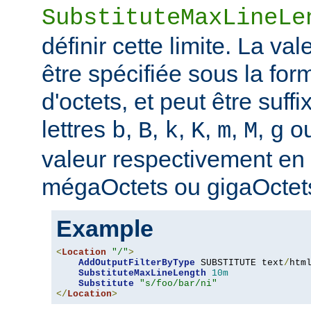
SubstituteMaxLineLe
définir cette limite. La val
être spécifiée sous la fo
d'octets, et peut être suff
lettres
,
,
,
,
,
,
o
b
B
k
K
m
M
g
valeur respectivement en o
mégaOctets ou gigaOctet
Example
<
Location
"/"
>
AddOutputFilterByType
 SUBSTITUTE text
/
html
SubstituteMaxLineLength
10m
Substitute
"s/foo/bar/ni"
</
Location
>