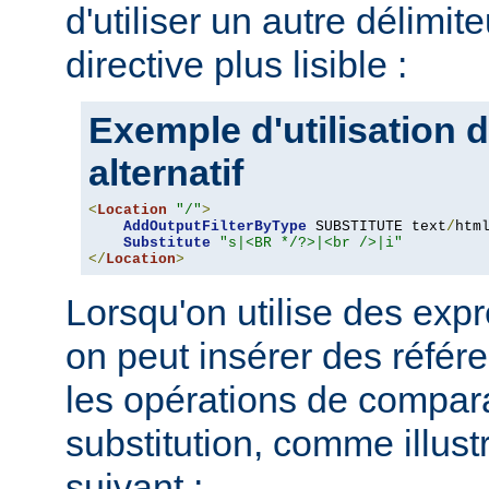
d'utiliser un autre délimit
directive plus lisible :
Exemple d'utilisation d
alternatif
<
Location
"/"
>
AddOutputFilterByType
 SUBSTITUTE text
/
html
Substitute
"s|<BR */?>|<br />|i"
</
Location
>
Lorsqu'on utilise des expr
on peut insérer des référ
les opérations de compar
substitution, comme illus
suivant :