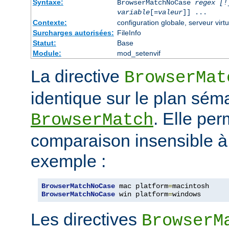
Syntaxe:
BrowserMatchNoCase
regex [!
variable
[=
valeur
]] ...
Contexte:
configuration globale, serveur virtu
Surcharges autorisées:
FileInfo
Statut:
Base
Module:
mod_setenvif
La directive
BrowserMat
identique sur le plan séma
. Elle pe
BrowserMatch
comparaison insensible à
exemple :
BrowserMatchNoCase
 mac platform
=
BrowserMatchNoCase
 win platform
=
windows
Les directives
BrowserM