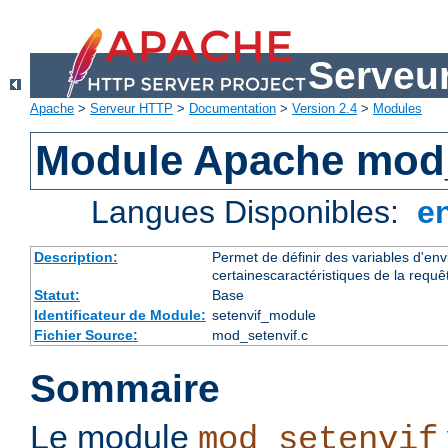
Serveu
Apache
>
Serveur HTTP
>
Documentation
>
Version 2.4
>
Modules
Module Apache mod_
Langues Disponibles:
e
Description:
Permet de définir des variables d'en
certainescaractéristiques de la requê
Statut:
Base
Identificateur de Module:
setenvif_module
Fichier Source:
mod_setenvif.c
Sommaire
Le module
mod_setenvif