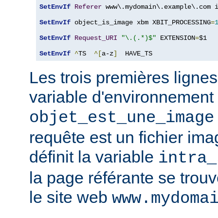
SetEnvIf
Referer
 www\.mydomain\.example\.com i
SetEnvIf
 object_is_image xbm XBIT_PROCESSING
=
SetEnvIf
Request_URI
"\.(.*)$"
 EXTENSION
=
$1

SetEnvIf
^
TS  
^[
a-z
]
  HAVE_TS
Les trois premières lignes
variable d'environnement
objet_est_une_image
requête est un fichier ima
définit la variable
intra_
la page référante se trou
le site web
www.mydoma