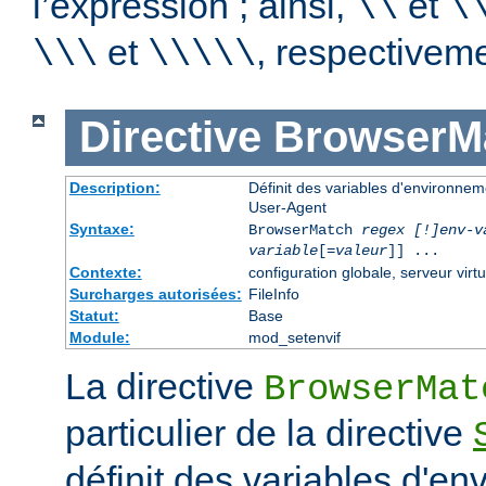
l’expression ; ainsi,
et
\\
\
et
, respectiveme
\\\
\\\\\
Directive
BrowserM
Description:
Définit des variables d'environne
User-Agent
Syntaxe:
BrowserMatch
regex [!]env-v
variable
[=
valeur
]] ...
Contexte:
configuration globale, serveur virtu
Surcharges autorisées:
FileInfo
Statut:
Base
Module:
mod_setenvif
La directive
BrowserMat
particulier de la directive
définit des variables d'e