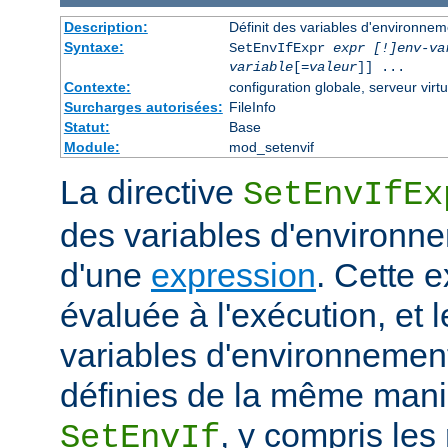
Description:
Définit des variables d'environne
Syntaxe:
SetEnvIfExpr
expr [!]env-va
variable
[=
valeur
]] ...
Contexte:
configuration globale, serveur virtu
Surcharges autorisées:
FileInfo
Statut:
Base
Module:
mod_setenvif
La directive
SetEnvIfEx
des variables d'environne
d'une
expression
. Cette 
évaluée à l'exécution, et l
variables d'environneme
définies de la même maniè
, y compris les
SetEnvIf