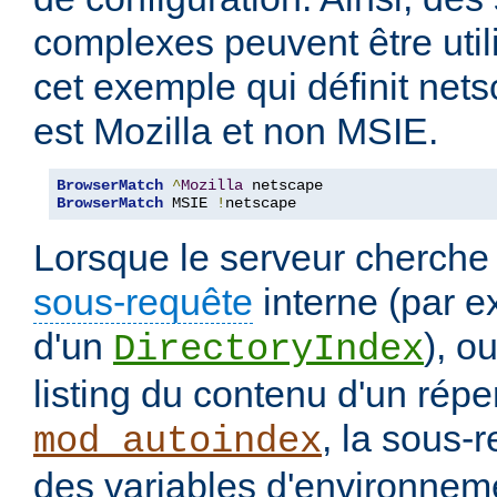
complexes peuvent être uti
cet exemple qui définit nets
est Mozilla et non MSIE.
BrowserMatch
^
Mozilla
BrowserMatch
 MSIE 
!
netscape
Lorsque le serveur cherche
sous-requête
interne (par e
d'un
), o
DirectoryIndex
listing du contenu d'un répe
, la sous-
mod_autoindex
des variables d'environneme