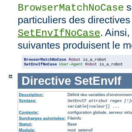
s
BrowserMatchNoCase
particuliers des directive
. Ainsi
SetEnvIfNoCase
suivantes produisent le m
BrowserMatchNoCase
Robot
SetEnvIfNoCase
User-Agent
Robot
 is_a_robot
Directive
SetEnvIf
Description:
Définit des variables d'environneme
Syntaxe:
SetEnvIf
attribut regex [!]
variable
[=
valeur
]] ...
Contexte:
configuration globale, serveur virtu
Surcharges autorisées:
FileInfo
Statut:
Base
Module:
mod_setenvif