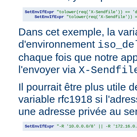
SetEnvIfExpr
"tolower(req('X-Sendfile')) == '
SetEnvIfExpr
"tolower(req('X-Sendfile')) 
Dans cet exemple, la vari
d'environnement
iso_de
chaque fois que notre app
l'envoyer via
X-Sendfil
Il pourrait être plus utile 
variable rfc1918 si l'adres
une adresse privée au se
SetEnvIfExpr
"-R '10.0.0.0/8' || -R '172.16.0