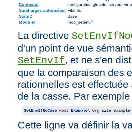
Contexte:
configuration globale, serveur virtu
Surcharges autorisées:
FileInfo
Statut:
Base
Module:
mod_setenvif
La directive
SetEnvIfNo
d'un point de vue sémanti
, et ne s'en dis
SetEnvIf
que la comparaison des 
rationnelles est effectuée
de la casse. Par exemple 
SetEnvIfNoCase
Host
Example
\.
Org
 site
=
example
Cette ligne va définir la v