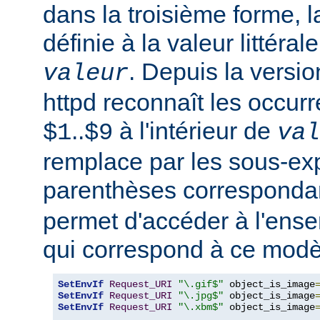
dans la troisième forme, l
définie à la valeur littéral
. Depuis la versi
valeur
httpd reconnaît les occur
..
à l'intérieur de
$1
$9
val
remplace par les sous-ex
parenthèses corresponda
permet d'accéder à l'ens
qui correspond à ce modè
SetEnvIf
Request_URI
"\.gif$"
 object_is_image
SetEnvIf
Request_URI
"\.jpg$"
 object_is_image
SetEnvIf
Request_URI
"\.xbm$"
 object_is_image