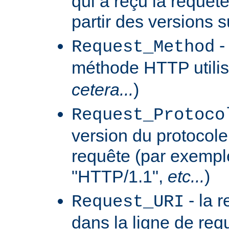
qui a reçu la requêt
partir des versions 
-
Request_Method
méthode HTTP utilis
cetera...
)
Request_Protoco
version du protocole 
requête (par exempl
"HTTP/1.1",
etc...
)
- la 
Request_URI
dans la ligne de req