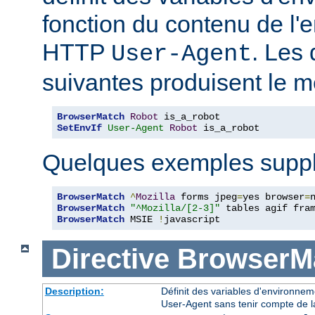
fonction du contenu de l'
HTTP
. Les 
User-Agent
suivantes produisent le m
BrowserMatch
Robot
SetEnvIf
User-Agent
Robot
 is_a_robot
Quelques exemples suppl
BrowserMatch
^
Mozilla
 forms jpeg
=
yes browser
=
BrowserMatch
"^Mozilla/[2-3]"
BrowserMatch
 MSIE 
!
javascript
Directive
BrowserM
Description:
Définit des variables d'environne
User-Agent sans tenir compte de l