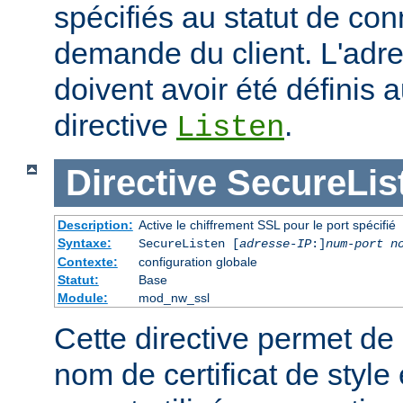
spécifiés au statut de co
demande du client. L'adre
doivent avoir été définis 
directive
.
Listen
Directive
SecureLis
Description:
Active le chiffrement SSL pour le port spécifié
Syntaxe:
SecureListen [
adresse-IP
:]
num-port
n
Contexte:
configuration globale
Statut:
Base
Module:
mod_nw_ssl
Cette directive permet de s
nom de certificat de style