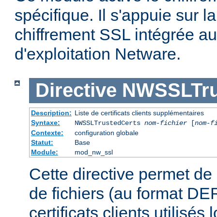
spécifique. Il s'appuie sur l
chiffrement SSL intégrée a
d'exploitation Netware.
Directive
NWSSLTru
Description:
Liste de certificats clients supplémentaires
Syntaxe:
NWSSLTrustedCerts
nom-fichier
[
nom-f
Contexte:
configuration globale
Statut:
Base
Module:
mod_nw_ssl
Cette directive permet de 
de fichiers (au format DE
certificats clients utilisés 