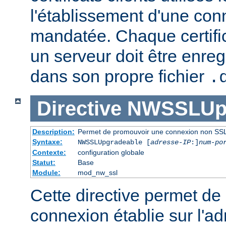
l'établissement d'une co
mandatée. Chaque certifica
un serveur doit être enre
dans son propre fichier
.
Directive
NWSSLUpg
Description:
Permet de promouvoir une connexion non SSL
Syntaxe:
NWSSLUpgradeable [
adresse-IP
:]
num-po
Contexte:
configuration globale
Statut:
Base
Module:
mod_nw_ssl
Cette directive permet d
connexion établie sur l'ad